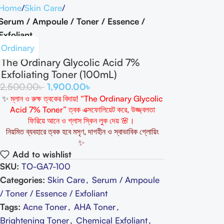
Home
Skin Care
Serum / Ampoule / Toner / Essence /
Exfoliant
Ordinary
The Ordinary Glycolic Acid 7%
Exfoliating Toner (100mL)
2,500.00
৳
1,900.00
৳
✨
ম্লান
ও
রুক্ষ
ত্বকের
বিদায়
! “The Ordinary Glycolic
Acid 7% Toner”
ত্বক
এক্সফোলিয়েট
করে
,
উজ্জ্বলতা
ফিরিয়ে
আনে
ও
গ্লাস
স্কিন
লুক
দেয়
🌸।
ন
িয়মিত
ব্যবহারে
ত্বক
হবে
মসৃণ
,
দাগহীন
ও
স্বাভাবিক
গ্লোয়িং
✨
Add to wishlist
SKU:
TO-GA7-100
Categories:
Skin Care
,
Serum / Ampoule
/ Toner / Essence / Exfoliant
Tags:
Acne Toner
,
AHA Toner
,
Brightening Toner
,
Chemical Exfoliant
,