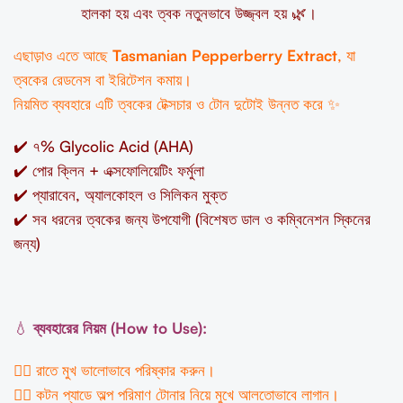
হালকা হয় এবং ত্বক নতুনভাবে উজ্জ্বল হয় 🌿।
এছাড়াও এতে আছে
Tasmanian Pepperberry Extract
, যা
ত্বকের রেডনেস বা ইরিটেশন কমায়।
নিয়মিত ব্যবহারে এটি ত্বকের টেক্সচার ও টোন দুটোই উন্নত করে ✨
✔️ ৭% Glycolic Acid (AHA)
✔️ পোর ক্লিন + এক্সফোলিয়েটিং ফর্মুলা
✔️ প্যারাবেন, অ্যালকোহল ও সিলিকন মুক্ত
✔️ সব ধরনের ত্বকের জন্য উপযোগী (বিশেষত ডাল ও কম্বিনেশন স্কিনের
জন্য)
💧
ব্যবহারের নিয়ম (How to Use):
১️⃣ রাতে মুখ ভালোভাবে পরিষ্কার করুন।
২️⃣ কটন প্যাডে অল্প পরিমাণ টোনার নিয়ে মুখে আলতোভাবে লাগান।