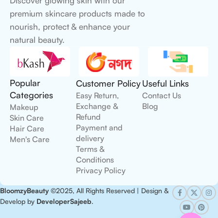
Discover glowing skin with our
premium skincare products made to
nourish, protect & enhance your
natural beauty.
Popular
Customer Policy
Useful Links
Categories
Easy Return,
Contact Us
Exchange &
Blog
Makeup
Refund
Skin Care
Payment and
Hair Care
delivery
Men's Care
Terms &
Conditions
Privacy Policy
BloomzyBeauty
©2025, All Rights Reserved | Design &
Develop by
DeveloperSajeeb
.