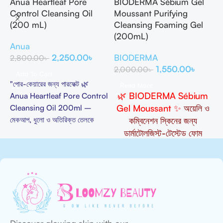
Anua Heartleaf Pore
BIODERMA Sébium Gel
C
Control Cleansing Oil
Moussant Purifying
t
(200 mL)
Cleansing Foaming Gel
M
(200mL)
Anua
C
2,250.00
৳
BIODERMA
2,800.00
৳
1
1,550.00
৳
2,000.00
৳
Add To Cart
"পোর-কেয়ারের জন্য পারফেক্ট 🌿

Read More
🌿 BIODERMA
Sébium
Anua Heartleaf Pore Control
প
Gel
Moussant
✨
অয়েলি
ও
Cleansing Oil 200ml –
H
মেকআপ, ধুলো ও অতিরিক্ত তেলকে
কম্বিনেশন
স্কিনের
জন্য
C
বিদায় জানিয়ে ত্বক রাখে সতেজ ও
ফ
ডার্মাটোলজিস্ট-টেস্টেড
ফোম
হাইড্রেটেড 💧"
র
ক্লিনজার
,
যা
পোরস
ক্লিন
করে
এবং
ব্রণ
কমাতে
সহায়তা
করে
।