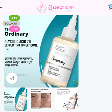
0
-24%
SOLD OUT
NEW
Click to enlarge