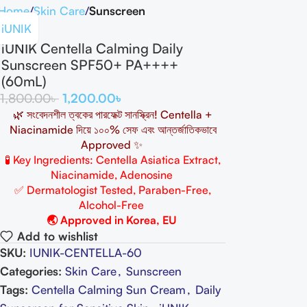
Home
Skin Care
Sunscreen
iUNIK
iUNIK Centella Calming Daily
Sunscreen SPF50+ PA++++
(60mL)
1,800.00
৳
1,200.00
৳
🌿
সংবেদনশীল
ত্বকের
পারফেক্ট
সানস্ক্রিন
! Centella +
Niacinamide
দিয়ে
১০০%
সেফ
এবং
আন্তর্জাতিকভাবে
Approved ✨
🧪
Key Ingredients:
Centella Asiatica Extract,
Niacinamide, Adenosine
✅ Dermatologist Tested, Paraben-Free,
Alcohol-Free
🌏 Approved in Korea, EU
Add to wishlist
SKU:
IUNIK-CENTELLA-60
Categories:
Skin Care
,
Sunscreen
Tags:
Centella Calming Sun Cream
,
Daily