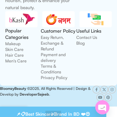
nourish, protect & enhance your
natural beauty.
Popular
Customer Policy
Useful Links
Categories
Easy Return,
Contact Us
Exchange &
Blog
Makeup
Refund
Skin Care
Payment and
Hair Care
delivery
Men's Care
Terms &
Conditions
Privacy Policy
BloomzyBeauty
©2025, All Rights Reserved | Design &
Develop by
DeveloperSajeeb
.
0
📌📋Best Skincare Brand In BD ❤️😍