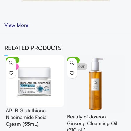
View More
RELATED PRODUCTS
-32%
-13%
NEW
SOLD OUT
APLB Glutathione
Beauty of Joseon
B
Niacinamide Facial
Ginseng Cleansing Oil
P
Cream (55mL)
(210mL)
A