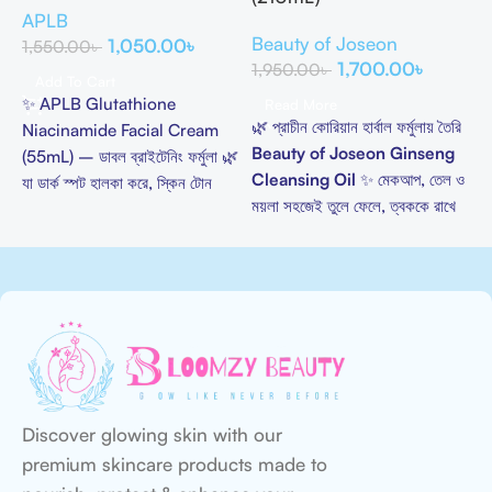
APLB
Beauty of Joseon
B
1,050.00
৳
1,550.00
৳
1,700.00
৳
1,950.00
৳
2
Add To Cart
✨ APLB Glutathione
Read More
🌿 প্রাচীন কোরিয়ান হার্বাল ফর্মুলায় তৈরি
Niacinamide Facial Cream
Beauty of Joseon Ginseng
(55mL) –
ডাবল
ব্রাইটেনিং
ফর্মুলা
🌿
Cleansing Oil
✨ মেকআপ, তেল ও
যা
ডার্ক
স্পট
হালকা
করে
,
স্কিন
টোন
ময়লা সহজেই তুলে ফেলে, ত্বককে রাখে
ইভেন
করে
এবং
ত্বককে
উজ্জ্বল
ও
হেলদি
হাইড্রেটেড ও ফ্রেশ 💧
করে
তোলে
।

Discover glowing skin with our
premium skincare products made to