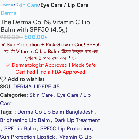
Home
Skin Care
Eye Care / Lip Care
Derma
The Derma Co 1% Vitamin C Lip
Balm with SPF50 (4.5g)
950.00
৳
600.00
৳
☀️ Sun Protection + Pink Glow in One! SPF50
সহ
এই
Vitamin C Lip Balm
ঠোঁটকে
উজ্জ্বল
করে
এবং
সূর্যের
ক্ষতি
থেকে
রক্ষা
করে
💄✨
✅
Dermatologist Approved | Made Safe
Certified | India FDA Approved
Add to wishlist
SKU:
DERMA-LIPSPF-45
Categories:
Skin Care
,
Eye Care / Lip
Care
Tags:
: Derma Co Lip Balm Bangladesh
,
Brightening Lip Balm
,
Dark Lip Treatment
,
SPF Lip Balm
,
SPF50 Lip Protection
,
Sun Protection Lipstick
,
Vitamin C Lip